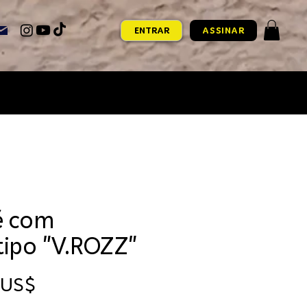
ENTRAR
ASSINAR
é com
tipo "V.ROZZ"
Preço
 US$