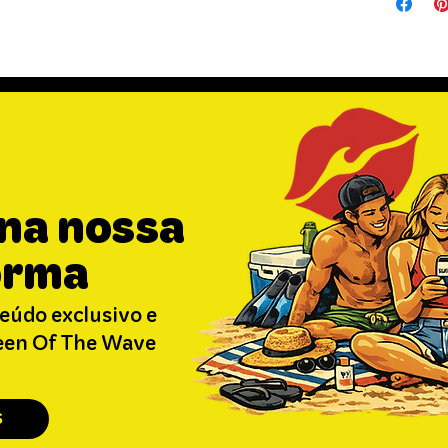
 na nossa
orma
eúdo exclusivo e
ueen Of The Wave
S