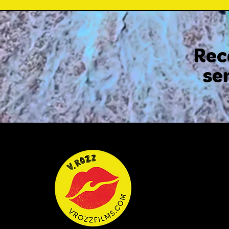
Rec
se