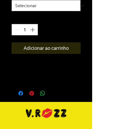
Quantidade
*
Adicionar ao carrinho
Eleve o nível do seu guarda-roupa
casual com o Moletom com Logo
"QUEEN OF THE WAVE" na cor
branca, confeccionado em 100%
algodão peruano. Perfeito para
amantes do cinema e fãs de
narrativas criativas, ele reflete a
qualidade e a inovação da V.ROZZ
Films. Seu material de alta
qualidade garante conforto e