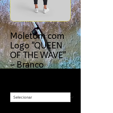
Moletom com
Logo "QUEEN
OF THE WAVE"
– Branco
Preço
99,99 US$
Tamanho
*
Region
*