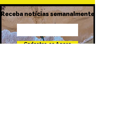
Receba notícias semanalmente
Cadastre-se Agora
FILMES
HISTÓRIAS
RESERVA