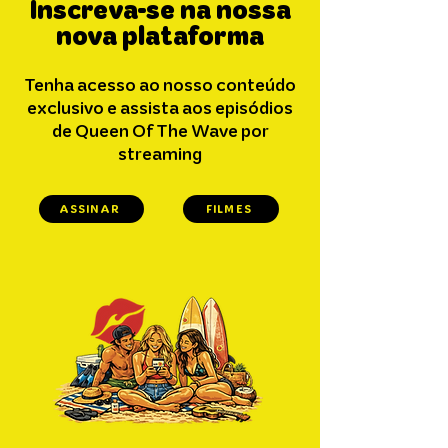
Inscreva-se na nossa
durabilidade, sendo ideal tanto
para o trabalho no set quanto para
nova plataforma
passeios casuais. Demonstre seu
apoio à V.ROZZ Films com este
Tenha acesso ao nosso conteúdo
moletom cheio de estilo!
exclusivo e assista aos episódios
de Queen Of The Wave por
streaming
ASSINAR
FILMES