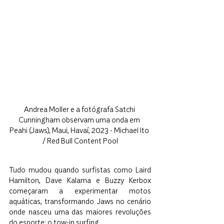
Andrea Moller e a fotógrafa Satchi 
Cunningham observam uma onda em 
Peahi (Jaws), Maui, Havaí, 2023 - Michael Ito 
/ Red Bull Content Pool
Tudo mudou quando surfistas como Laird 
Hamilton, Dave Kalama e Buzzy Kerbox 
começaram a experimentar motos 
aquáticas, transformando Jaws no cenário 
onde nasceu uma das maiores revoluções 
do esporte: o tow-in surfing.