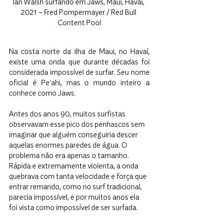
Ian Walsh surfando em Jaws, Maui, Havaí, 
2021 – Fred Pompermayer / Red Bull 
Content Pool
Na costa norte da ilha de Maui, no Havaí, 
existe uma onda que durante décadas foi 
considerada impossível de surfar. Seu nome 
oficial é Peʻahi, mas o mundo inteiro a 
conhece como Jaws.
Antes dos anos 90, muitos surfistas 
observavam esse pico dos penhascos sem 
imaginar que alguém conseguiria descer 
aquelas enormes paredes de água. O 
problema não era apenas o tamanho. 
Rápida e extremamente violenta, a onda 
quebrava com tanta velocidade e força que 
entrar remando, como no surf tradicional, 
parecia impossível, e por muitos anos ela 
foi vista como impossível de ser surfada.