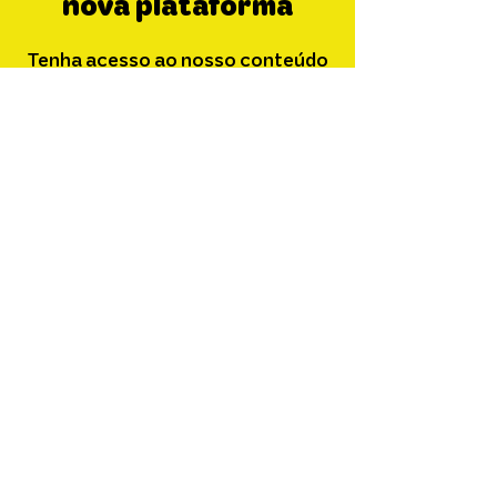
nova plataforma
Tenha acesso ao nosso conteúdo
exclusivo e assista aos episódios
de Queen Of The Wave por
streaming
ASSINAR
FILMES