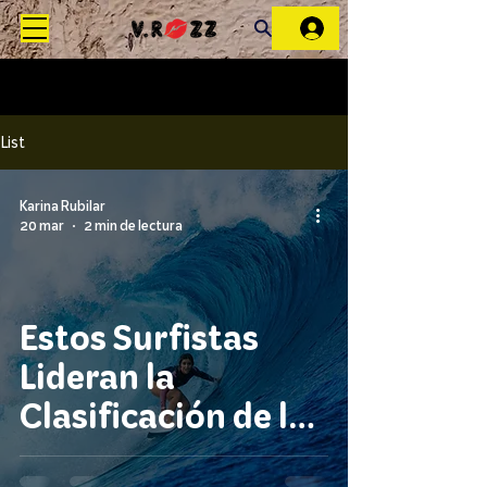
List
Karina Rubilar
20 mar
2 min de lectura
Estos Surfistas
Lideran la
Clasificación de la
WSL Antes de la