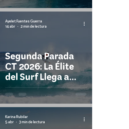
a Teahupo'o Como
Wildcard
Ayelet Fuentes Guerra
14 abr
2 min de lectura
Segunda Parada
CT 2026: La Élite
del Surf Llega a
Australia
Occidental
Karina Rubilar
5 abr
3 min de lectura