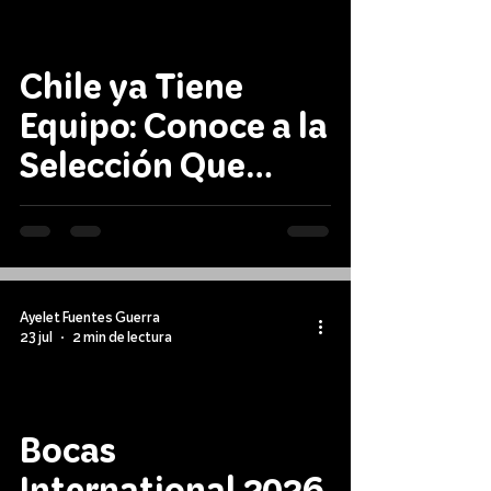
Chile ya Tiene
Equipo: Conoce a la
Selección Que
Competirá en el
ISA World Junior
Surfing
Championship
Ayelet Fuentes Guerra
23 jul
2 min de lectura
2026
Bocas
International 2026